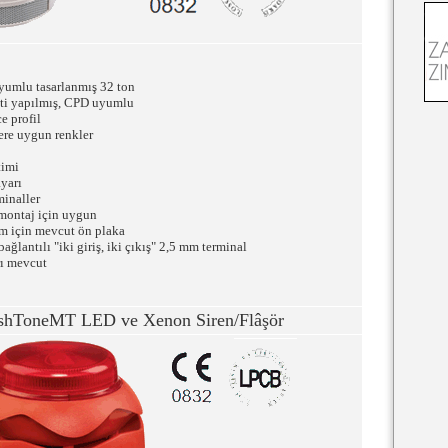
yumlu tasarlanmış 32 ton
sti yapılmış, CPD uyumlu
e profil
lere uygun renkler
timi
ayarı
minaller
 montaj için uygun
ım için mevcut ön plaka
ağlantılı "iki giriş, iki çıkış" 2,5 mm terminal
rı mevcut
shToneMT LED ve Xenon Siren/Flâşör