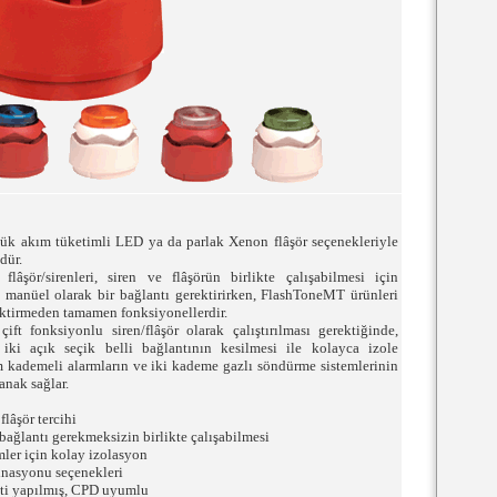
k akım tüketimli LED ya da parlak Xenon flâşör seçenekleriyle
dür.
 flâşör/sirenleri, siren ve flâşörün birlikte çalışabilmesi için
a manüel olarak bir bağlantı gerektirirken, FlashToneMT ürünleri
ktirmeden tamamen fonksiyonellerdir.
ift fonksiyonlu siren/flâşör olarak çalıştırılması gerektiğinde,
 iki açık seçik belli bağlantının kesilmesi ile kolayca izole
em kademeli alarmların ve iki kademe gazlı söndürme sistemlerinin
anak sağlar.
lâşör tercihi
 bağlantı gerekmeksizin birlikte çalışabilmesi
mler için kolay izolasyon
inasyonu seçenekleri
sti yapılmış, CPD uyumlu