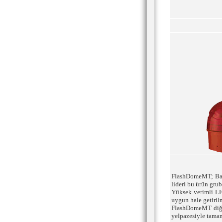
FlashDomeMT; Bans
lideri bu ürün gr
Yüksek verimli LE
uygun hale getiril
FlashDomeMT diğer
yelpazesiyle tama