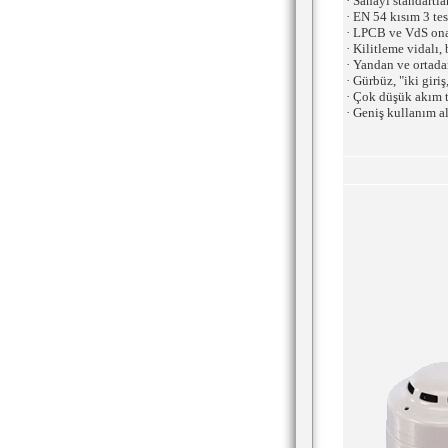
· Sanayi standartla
· EN 54 kısım 3 te
· LPCB ve VdS ona
· Kilitleme vidalı,
· Yandan ve ortada
· Gürbüz, "iki giri
· Çok düşük akım 
· Geniş kullanım al