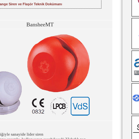
nge Siren ve Flaşör Teknik Dokümanı
BansheeMT
tiğiyle sanayide lider siren