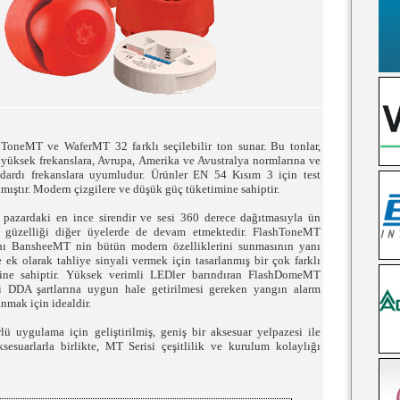
oneMT ve WaferMT 32 farklı seçilebilir ton sunar. Bu tonlar,
 yüksek frekanslara, Avrupa, Amerika ve Avustralya normlarına ve
dardı frekanslara uyumludur. Ürünler EN 54 Kısım 3 için test
mıştır. Modern çizgilere ve düşük güç tüketimine sahiptir.
azardaki en ince sirendir ve sesi 360 derece dağıtmasıyla ün
in güzelliği diğer üyelerde de devam etmektedir. FlashToneMT
anı BansheeMT nin bütün modern özelliklerini sunmasının yanı
re ek olarak tahliye sinyali vermek için tasarlanmış bir çok farklı
nsine sahiptir. Yüksek verimli LEDler barındıran FlashDomeMT
ri DDA şartlarına uygun hale getirilmesi gereken yangın alarm
nmak için idealdir.
lü uygulama için geliştirilmiş, geniş bir aksesuar yelpazesi ile
sesuarlarla birlikte, MT Serisi çeşitlilik ve kurulum kolaylığı