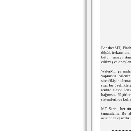
BansheeMT, FlashT
düşük frekanslara,
bütün sanayi stan
edilmiş ve onaylan
WaferMT şu anda p
yapmıştır. Ailen
siren/flâşör elem
sıra, bu özellikle
renkte flaşör le
bağımsız flâşörle
sistemlerinde kulla
MT Serisi, her tür
tamamlanır. Bu ak
açısından eşsizdir.