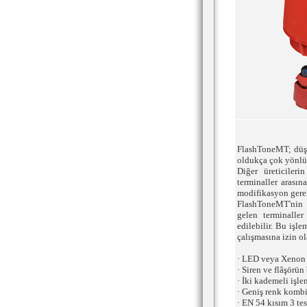
FlashToneMT; düşü
oldukça çok yönlü
Diğer üreticilerin
terminaller arasın
modifikasyon gere
FlashToneMT'nin ç
gelen terminaller
edilebilir. Bu işl
çalışmasına izin ol
· LED veya Xenon f
· Siren ve flâşörün
· İki kademeli işle
· Geniş renk komb
· EN 54 kısım 3 te