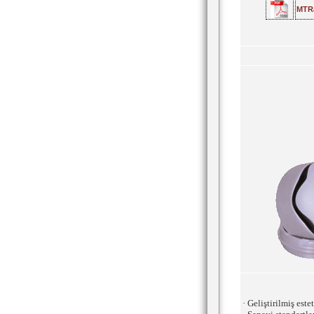
MTRa
· Geliştirilmiş este