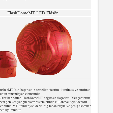
FlashDomeMT LED Flâşör
heeMT 'nin başarısının temelleri üzerine kurulmuş ve sınıfının
ubunun tamamlayan elemanıdır.
Dler barındıran FlashDomeMT bağımsız flâşörleri DDA şartlarına
mesi gereken yangın alarm sistemlerinde kullanmak için idealdir.
 bütün MT ürünleriyle, derin, sığ tabanlarıyla ve geniş aksesuar
men uyumludur.