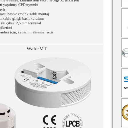
rına uyumlu, kullanıcının seçebileceği 32 farklı ton
sti yapılmış, CPD uyumlu
ylı
 basit bas ve çevir kızaklı montaj
n kablo girişli basit kurulum
ş, iki çıkış" 2,5 mm terminal
tüketimi
anları için, kapsamlı aksesuar serisi
WaferMT