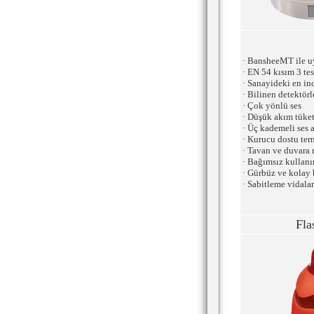
· BansheeMT ile u
· EN 54 kısım 3 te
· Sanayideki en inc
· Bilinen detektör
· Çok yönlü ses
· Düşük akım tüke
· Üç kademeli ses 
· Kurucu dostu ter
· Tavan ve duvara
· Bağımsız kullan
· Gürbüz ve kolay b
· Sabitleme vidala
Fla